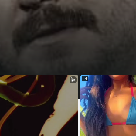
.
14
zası