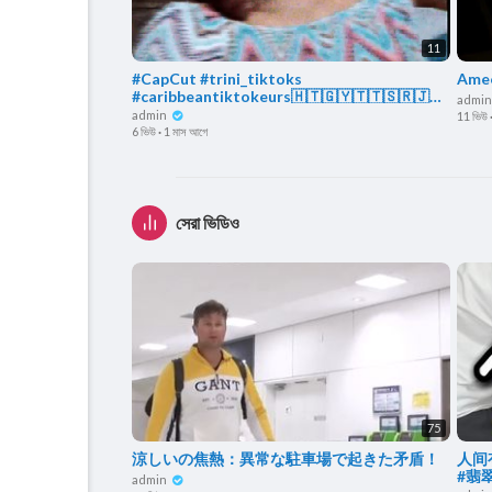
11
#CapCut #trini_tiktoks
Amee
#caribbeantiktokeurs🇭🇹🇬🇾🇹🇹🇸🇷🇯🇲
admi
#fypシ #zxycba
admin
11 ভিউ
6 ভিউ
·
1 মাস আগে
সেরা ভিডিও
75
涼しいの焦熱：異常な駐車場で起きた矛盾！
人间
#翡
admin