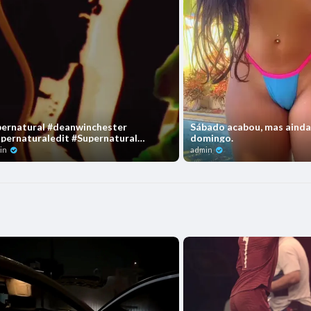
ernatural #deanwinchester
Sábado acabou, mas ainda
pernaturaledit #Supernatural
domingo.
y_spn #hunters
in
admin