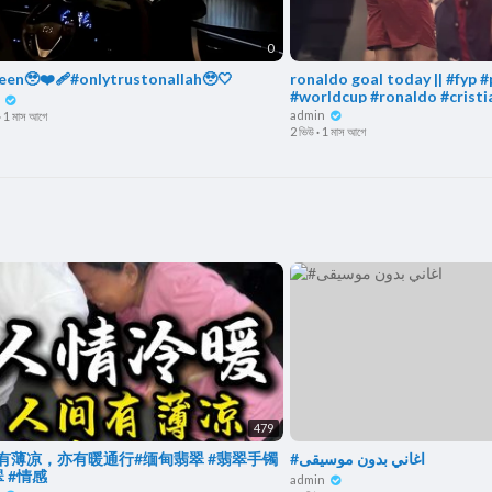
0
en🥹❤️‍🩹#onlytrustonallah🥹🤍
ronaldo goal today || #fyp 
#worldcup #ronaldo #cristi
n
Ronaldo goal today || R
admin
·
1 মাস আগে
2 ভিউ
·
1 মাস আগে
479
有薄凉，亦有暖通行#缅甸翡翠 #翡翠手镯
#اغاني بدون موسيقى
翠 #情感
admin