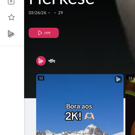
Düşman Olur
03/26/26
·
·
29
#xemreedit
খেলা
#öneçıkar
শর্টস
#keşfet
12
15
#eşrefrüya
#eşrefrüyaim