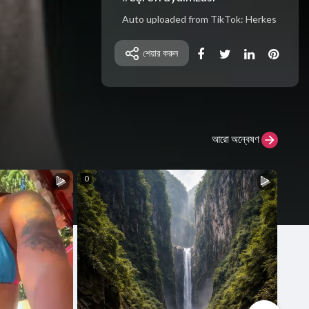
Auto uploaded from TikTok: Herkes
Herkese Düşman Olur. #xemreedit #
öneçıkar #keşfet #eşrefrüya #eşrefr
শেয়ার করুন
üyaimzası
আরো অন্বেষণ
0
14