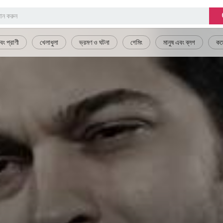
বং প্রাণী
খেলাধুলা
ভ্রমণ ও ঘটনা
গেমিং
মানুষ এবং ব্লগ
কম