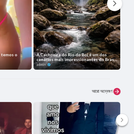
 temos o
A Cachoeira do Rio do Boi é um dos
#😜
cenários mais impressionantes do Brasil,
localizada no Parque N
admin
admi
আরো অন্বেষণ