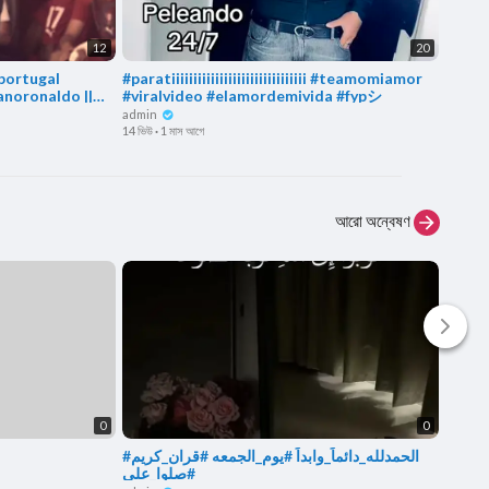
12
20
#portugal
#paratiiiiiiiiiiiiiiiiiiiiiiiiiiiiiii #teamomiamor
i have
anoronaldo ||
#viralvideo #elamordemivida #fypシ
admin
admin
2 ভিউ
·
1 
14 ভিউ
·
1 মাস আগে
আরো অন্বেষণ
0
0
#الحمدلله_دائماً_وابداً #يوم_الجمعه #قران_كريم
#صلوا_على
admin