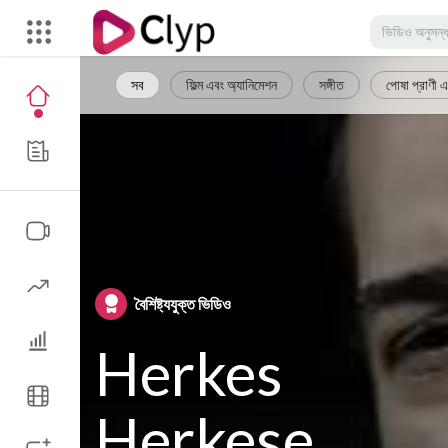
সব
ফিল্ম এবং অ্যানিমেশন
সঙ্গীত
পোষা প্রাণী এ
বৈশিষ্ট্যযুক্ত ভিডিও
Herkes
Herkese