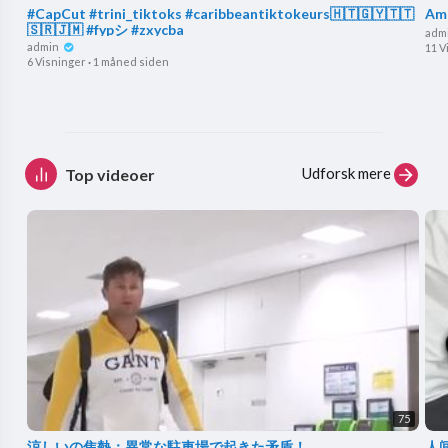
#CapCut #trini_tiktoks #caribbeantiktokeurs🇭🇹🇬🇾🇹🇹
Ame
🇸🇷🇯🇲 #fypシ #zxycba
adm
admin
11 V
6 Visninger
·
1 måned siden
Udforsk mere
Top videoer
75
涼しいの焦熱：異常な駐車場で起きた矛盾！
人