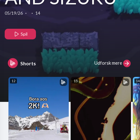
GOAT @ZETA
05/19/26
·
·
14
DIVISION Brawl
Spil
Stars部門
Udforsk mere
Shorts
@ZETA しずく
12
15
14
#brawlstarsgam
#brawlsta