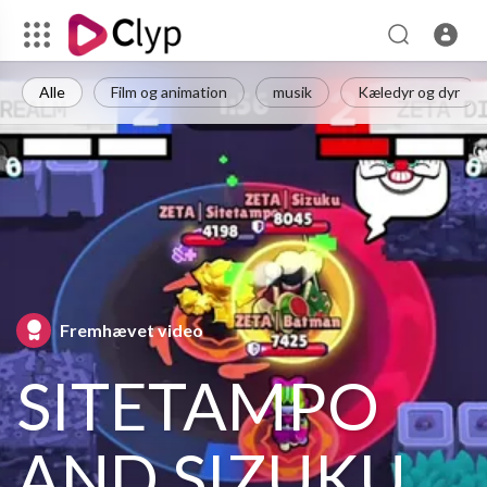
Alle
Film og animation
musik
Kæledyr og dyr
Fremhævet video
SITETAMPO
AND SIZUKU