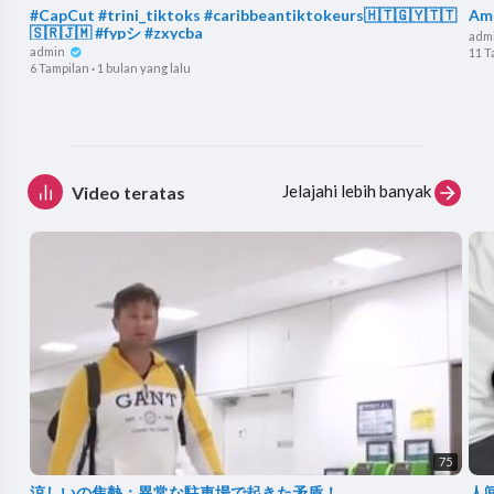
#CapCut #trini_tiktoks #caribbeantiktokeurs🇭🇹🇬🇾🇹🇹
Ame
🇸🇷🇯🇲 #fypシ #zxycba
adm
admin
11 T
6 Tampilan
·
1 bulan yang lalu
Jelajahi lebih banyak
Video teratas
75
涼しいの焦熱：異常な駐車場で起きた矛盾！
人