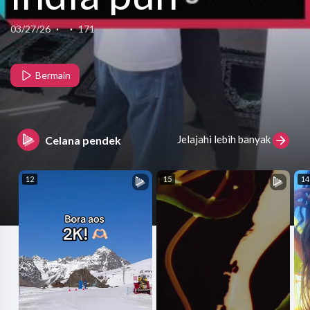
sama je" ❤️
03/27/26
·
·
171
@Kinosaki
Bermain
Homes
Jelajahi lebih banyak
Celana pendek
Selamat Hari
12
15
14
Raya Aidilfitri
🌙 Maaf Zah