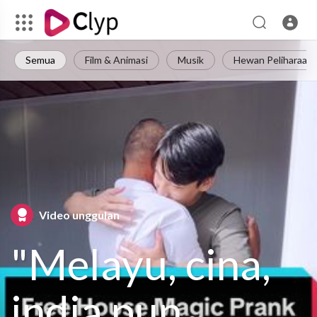
Semua
Film & Animasi
Musik
Hewan Peliharaan
Video unggulan
"Melayu, cina,
india pun