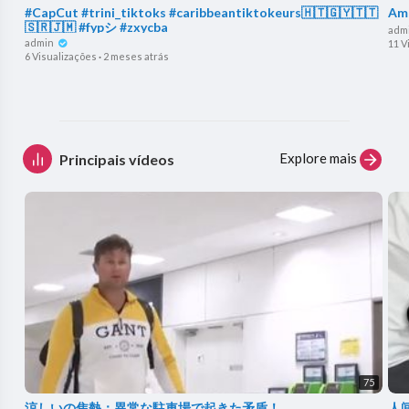
#CapCut #trini_tiktoks #caribbeantiktokeurs🇭🇹🇬🇾🇹🇹
Ame
🇸🇷🇯🇲 #fypシ #zxycba
adm
admin
11 V
6 Visualizações
·
2 meses atrás
Explore mais
Principais vídeos
75
涼しいの焦熱：異常な駐車場で起きた矛盾！
人