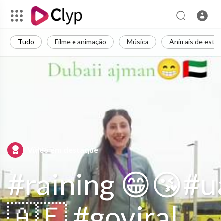
Tudo
Filme e animação
Música
Animais de esti
Vídeo em destaque
#raining 😁😘#u
🇦🇪 #goviral