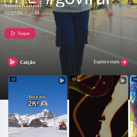
#foryoupage
03/27/26
·
·
14
#unfreezemyac
Toque
Explore mais
Calção
12
15
14